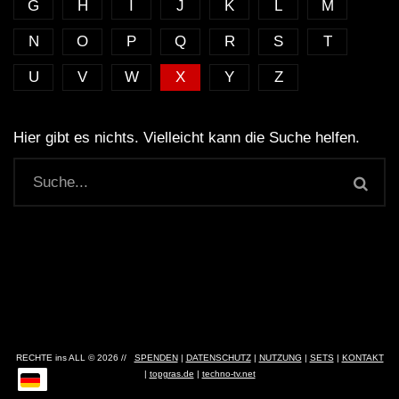
G
H
I
J
K
L
M
N
O
P
Q
R
S
T
U
V
W
X
Y
Z
Hier gibt es nichts. Vielleicht kann die Suche helfen.
RECHTE ins ALL © 2026 //
SPENDEN
|
DATENSCHUTZ
|
NUTZUNG
|
SETS
|
KONTAKT
|
topgras.de
|
techno-tv.net