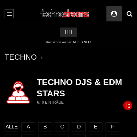
🏳️‍🌈
Und schon wieder: ALLES NEU!
TECHNO
TECHNO DJS & EDM
STARS
0 EINTRÄGE
ALLE
A
B
C
D
E
F