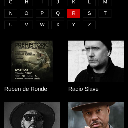
G
H
I
J
K
L
M
N
O
P
Q
R
S
T
U
V
W
X
Y
Z
Ruben de Ronde
Radio Slave