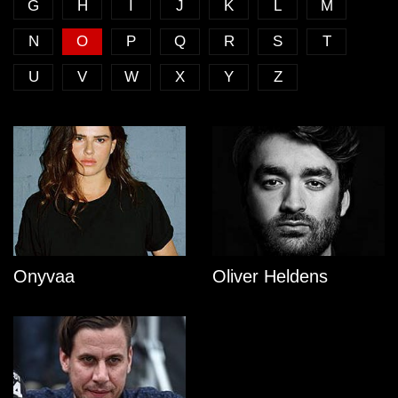
G
H
I
J
K
L
M
N
O
P
Q
R
S
T
U
V
W
X
Y
Z
Onyvaa
Oliver Heldens