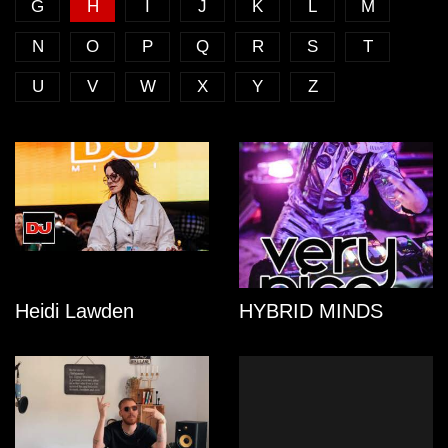
G
H
I
J
K
L
M
N
O
P
Q
R
S
T
U
V
W
X
Y
Z
Heidi Lawden
HYBRID MINDS